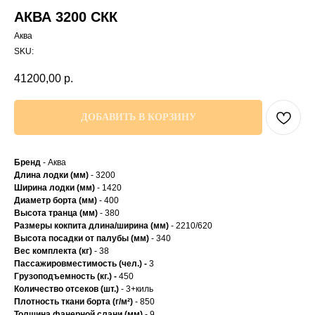
АКВА 3200 СКК
Аква
SKU:
41200,00
р.
ДОБАВИТЬ В КОРЗИНУ
Бренд
- Аква
Длина лодки (мм)
- 3200
Ширина лодки (мм)
- 1420
Диаметр борта (мм)
- 400
Высота транца (мм)
- 380
Размеры кокпита длина/ширина (мм)
- 2210/620
Высота посадки от палубы (мм)
- 340
Вес комплекта (кг)
- 38
Пассажировместимость (чел.) -
3
Грузоподъемность (кг.) -
450
Количество отсеков (шт.)
- 3+киль
Плотность ткани борта (г/м²)
- 850
Толщина фанерной слани (мм)
- 9