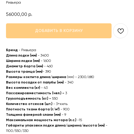
Ривьера
56000,00
р.
ДОБАВИТЬ В КОРЗИНУ
Бренд
- Ривьера
Длина лодки (мм)
- 3400
Ширина лодки
(мм)
- 1600
Диаметр борта
(мм)
- 460
Высота транца (мм)
- 390
Размеры кокпита длина/ширина
(мм) - 2300/680
Высота посадки от палубы (мм)
- 340
Вес комплекта (кг)
- 43
Пассажировместимость (чел.) -
3
Грузоподъемность (кг.) -
550
Количество отсеков (шт.)
- 3+киль
Плотность ткани борта (г/м²)
- 900
Толщина фанерной слани (мм)
- 9
Максимальная мощность мотора (л.с.)
-15
Габариты упаковки лодки длина/ширина/высота (мм)
-
1100/550/330