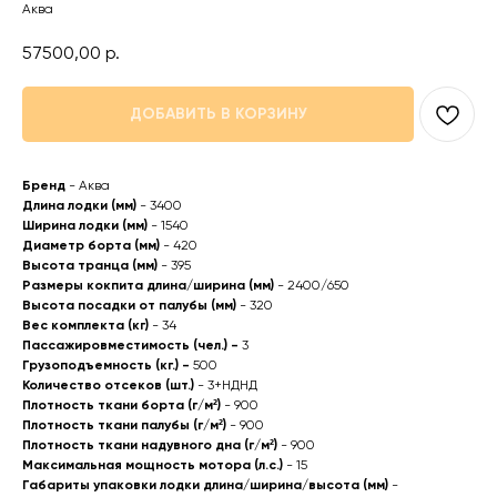
Аква
57500,00
р.
ДОБАВИТЬ В КОРЗИНУ
Бренд
- Аква
Длина лодки (мм)
- 3400
Ширина лодки (мм)
- 1540
Диаметр борта (мм)
- 420
Высота транца (мм)
- 395
Размеры кокпита длина/ширина (мм)
- 2400/650
Высота посадки от палубы (мм)
- 320
Вес комплекта (кг)
- 34
Пассажировместимость (чел.) -
3
Грузоподъемность (кг.) -
500
Количество отсеков (шт.)
- 3+НДНД
Плотность ткани борта (г/м²)
- 900
Плотность ткани палубы (г/м²)
- 900
Плотность ткани надувного дна (г/м²)
- 900
Максимальная мощность мотора (л.с.)
- 15
Габариты упаковки лодки длина/ширина/высота (мм)
-