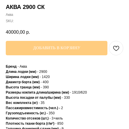
АКВА 2900 СК
Аква
SKU:
40000,00
р.
ДОБАВИТЬ В КОРЗИНУ
Бренд
- Аква
Длина лодки (мм)
- 2900
Ширина лодки (мм)
- 1420
Диаметр борта (мм)
- 400
Высота транца (мм)
- 390
Размеры кокпита длина/ширина (мм)
- 1910/620
Высота посадки от палубы (мм)
- 330
Вес комплекта (кг)
- 35
Пассажировместимость (чел.) -
2
Грузоподъемность (кг.) -
350
Количество отсеков (шт.)
- 3+киль
Плотность ткани борта (г/м²)
- 850
Т
олщина фанерной слани (мм)
- 9