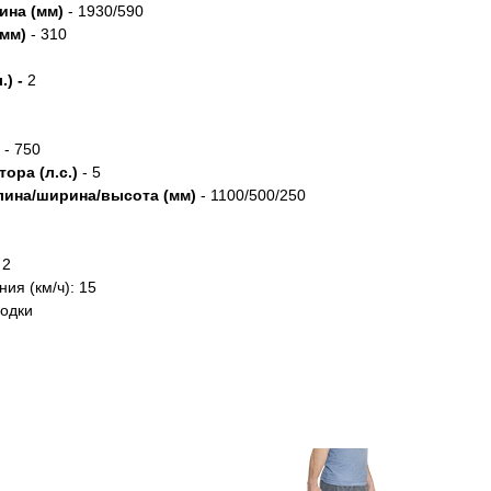
ина (мм)
- 1930/590
(мм)
- 310
.) -
2
- 750
ора (л.с.)
- 5
лина/ширина/высота (мм)
- 1100/500/250
 2
ия (км/ч): 15
лодки