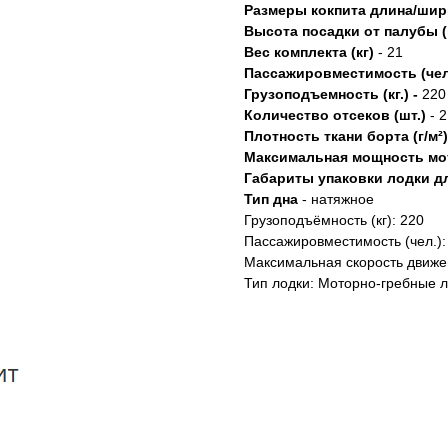
Размеры кокпита длина/шир
Высота посадки от палубы 
Вес комплекта (кг)
- 21
Пассажировместимость (чел
Грузоподъемность (кг.) -
220
Количество отсеков (шт.)
- 2
Плотность ткани борта (г/м²)
Максимальная мощность мот
Габариты упаковки лодки д
Тип дна
- натяжное
Грузоподъёмность (кг): 220
Пассажировместимость (чел.):
Максимальная скорость движен
Тип лодки: Моторно-гребные 