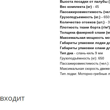
Высота посадки от палубы 
Вес комплекта (кг)
- 45
Пассажировместимость (чел
Грузоподъемность (кг.) -
650
Количество отсеков (шт.)
- 3
Плотность ткани борта (г/м²)
Толщина фанерной слани (м
Максимальная мощность мот
Габариты упаковки лодки д
Габариты упаковки слани д
Тип дна
- слань-киль 9 мм
Грузоподъёмность (кг): 650
Пассажировместимость (чел.):
Максимальная скорость движен
Тип лодки: Моторно-гребные 