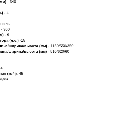
(мм)
- 340
.) -
4
+киль
- 900
м)
- 9
ора (л.с.)
-15
лина/ширина/высота (мм)
- 1150/550/350
лина/ширина/высота (мм)
- 810/620/60
 4
ия (км/ч): 45
лодки