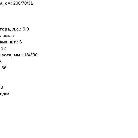
а, см:
200/70/31
ра, л.с.:
9,9
ликпаз
ия, шт.:
6
12
сота, мм.:
18/390
Х
:
36
 3
лодки