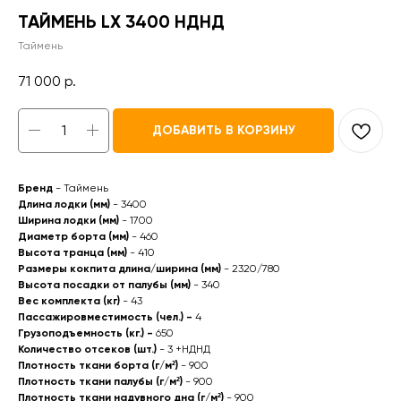
ТАЙМЕНЬ LX 3400 НДНД
Таймень
71 000
р.
ДОБАВИТЬ В КОРЗИНУ
Бренд
- Таймень
Длина лодки (мм)
- 3400
Ширина лодки (мм)
- 1700
Диаметр борта (мм)
- 460
Высота транца (мм)
- 410
Размеры кокпита длина/ширина (мм)
- 2320/780
Высота посадки от палубы (мм)
- 340
Вес комплекта (кг)
- 43
Пассажировместимость (чел.) -
4
Грузоподъемность (кг.) -
650
Количество отсеков (шт.)
- 3 +НДНД
Плотность ткани борта (г/м²)
- 900
Плотность ткани палубы (г/м²)
- 900
Плотность ткани надувного дна (г/м²)
- 900