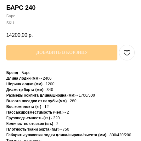
БАРС 240
Барс
SKU:
14200,00
р.
ДОБАВИТЬ В КОРЗИНУ
Бренд
- Барс
Длина лодки (мм)
- 2400
Ширина лодки (мм)
- 1200
Диаметр борта (мм)
- 340
Размеры кокпита длина/ширина (мм)
- 1700/500
Высота посадки от палубы (мм)
- 280
Вес комплекта (кг)
- 12
Пассажировместимость (чел.) -
2
Грузоподъемность (кг.) -
220
Количество отсеков (шт.)
- 2
Плотность ткани борта (г/м²)
- 750
Габариты упаковки лодки длина/ширина/высота (мм)
- 800/420/200
Тип дна
- натяжное